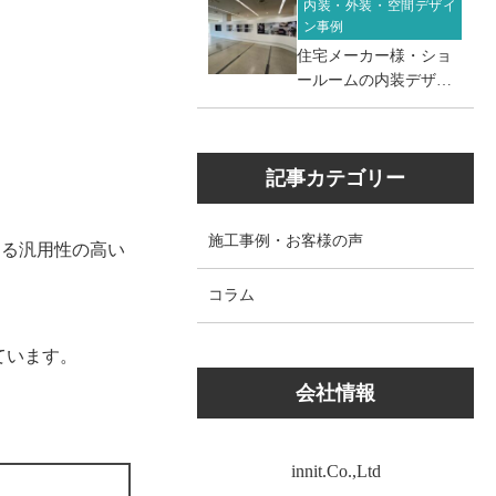
内装・外装・空間デザイ
ン事例
住宅メーカー様・ショ
ールームの内装デザイ
ン・設計工事（静岡県
浜松市）
記事カテゴリー
施工事例・お客様の声
きる汎用性の高い
コラム
ています。
会社情報
innit.Co.,Ltd